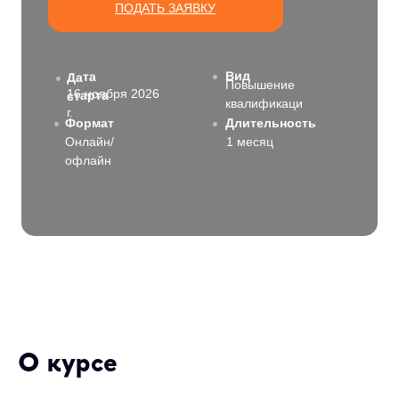
ПОДАТЬ ЗАЯВКУ
Вид
Дата
Повышение
16 ноября 2026
старта
квалификаци
г.
Формат
Длительность
Онлайн/
1 месяц
офлайн
О курсе