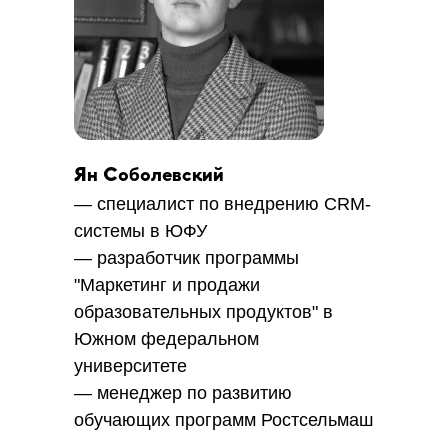
Как организовать
Ян Соболевский
свое участие
— специалист по внедрению CRM-
системы в ЮФУ
Шаг 1
— разработчик программы
"Маркетинг и продажи
Обязательно для всех категорий участников
образовательных продуктов" в
ЗАРЕГИСТРИРОВАТЬСЯ
Южном федеральном
университете
— менеджер по развитию
Шаг 2
обучающих программ Ростсельмаш
Оформить участие согласно инструкции