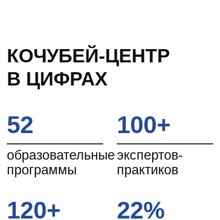
страны.
Сегодня в центре реализуется
более 50
актуальных программ для ректоров,
проректоров, деканов, руководителей
ДПО
, а с 2018 года и для топ-
менеджмента компаний. Активно
развивается корпоративное образование
по индивидуальным учебным планам.