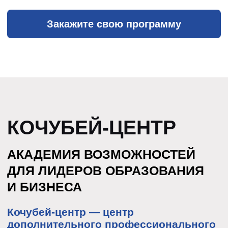
ПОЧЕМУ
НАМ ДОВЕРЯЮТ
Диплом вуза №1
Высшая школа экономики — лидер
рейтингов вузов в РФ: QS,
Shanghai Ranking, Forbes, hh.ru
Карьерный рост
выпускников
Знания, которые выводят на новый
управленческий уровень: наши