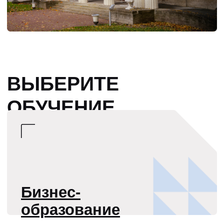
Это объект культурного наследия
федерального значения, расположенный
на закрытой территории в самом сердце
Царского Села. Учебные аудитории здесь
соседствуют с парадными гостиными, а
инфраструктура включает современные
классы, отель и ресторан, позволяя
полностью погрузиться в атмосферу
дворянской усадьбы, не отрываясь от
образовательных задач.
ТОП-5
ОБРАЗОВАТЕЛЬНЫХ
ПРОГРАММ
Бизнес-образование
Для университ