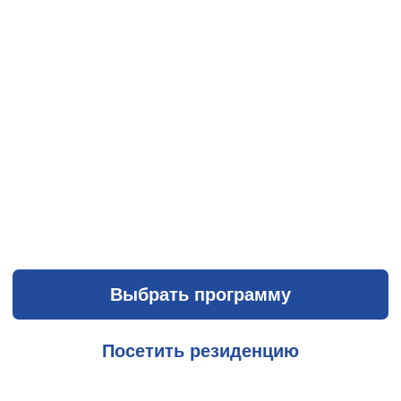
КОЧУБЕЙ-ЦЕНТР
АКАДЕМИЯ ВОЗМОЖНОСТЕЙ
ДЛЯ ЛИДЕРОВ ОБРАЗОВАНИЯ
И БИЗНЕСА
Кочубей-центр — центр
дополнительного профессионального
образования НИУ ВШЭ
, более 35 лет
работающий на рынке интеллектуальных
решений.
Наша история началась в 1987 году, а с
2012 года мы являемся структурным
подразделением Высшей школы
экономики и объединяем традиции
академической школы подготовки
руководителей с экспертизой одного из
ведущих национальных
исследовательских университетов