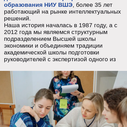
слушатели занимают руководящие
позиции в вузах и бизнесе
35+ лет
экспертизы в ДПО
Кочубей-центр — одна из первых
организаций в России, которая с
1987 года готовит руководителей
для высшей школы и бизнеса
1500+
обучающихся ежегодно
Управленцы из всех регионов
страны выбирают Кочубей-центр,
возвращаются за новыми знаниями
и рекомендуют нас коллегам. Нам
доверяют по всей России — от