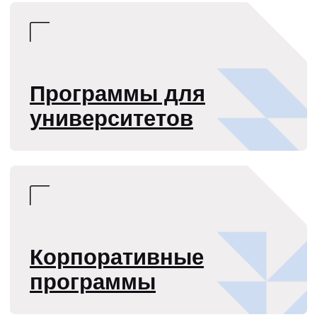
Профессиональная переподготовка (ПП)
Повышение квалиф
Бизнес-тренер: обучение
Трансформ
методологии проведения
аспиранту
тренингов и курсов,
модели и 
коучингу
аспекты
и работе с топ-
Офлайн
менеджментом компаний
Старт: 24.06.26 (
Онлайн + офлайн
Старт: 19.10.26 (5 месяцев)
226 000 рублей
43 500 ру
Открытые программы
Корпоративные программы