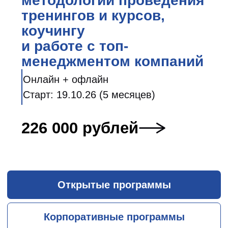
Воронина Юлия Валерьевна
+7 (812) 385 95 16
yvoronina@hse.ru
По вопросам
размещения в отеле:
+7 (812) 449 54 30
kotchoubey-center@hse.ru
Навигация
Документы
Программы для
Согласие на обработку
университетов
персональных данных
Бизнес-образование
Политика обработки
Корпоративное
персональных данных
обучение
Площадка для
мероприятий
График программ
Разработка сайта:
Другой отvет