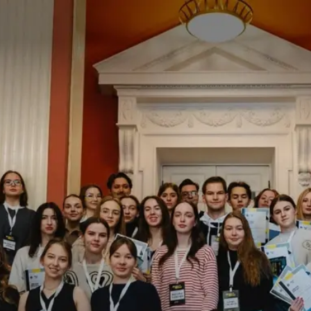
КОЧУБЕЙ-ЦЕНТР
В ЦИФРАХ
52
100+
образовательные
экспертов-
программы
практиков
120+
22%
выпускников
мероприятий в
возвращаются
особняке
за новыми
ежегодно
курсами