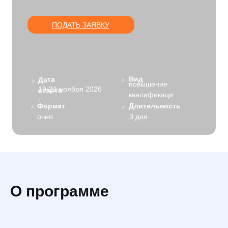
ПОДАТЬ ЗАЯВКУ
Вид
Дата
повышение
19-21 ноября 2026
старта
квалификаци
г.
Формат
Длительность
очно
3 дня
О программе