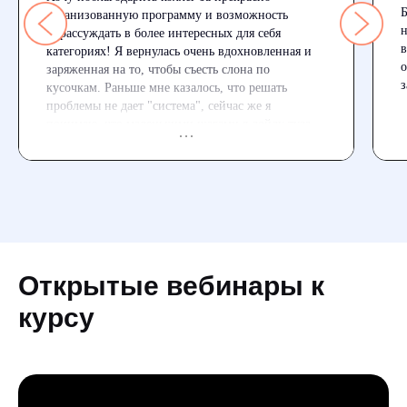
Б
организованную программу и возможность
н
порассуждать в более интересных для себя
в
категориях! Я вернулась очень вдохновленная и
о
заряженная на то, чтобы съесть слона по
з
кусочкам. Раньше мне казалось, что решать
проблемы не дает "система", сейчас же я
понимаю, что маленькими шагами я дойду туда,
куда хочу. Главное их делать)
Открытые вебинары к
курсу