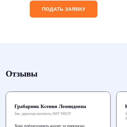
ПОДАТЬ ЗАЯВКУ
Отзывы
Грабарник Ксения Леонидовна
Зам. директора института, НИУ МИЭТ
З
А
Хочу поблагодарить коллег за прекрасно