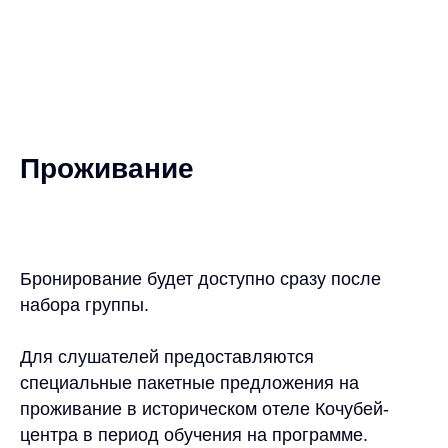
Навигация
Документы
Программы для
Согласие на обработку
университетов
персональных данных
Бизнес-образование
Политика обработки
Корпоративное
персональных данных
обучение
Площадка для
мероприятий
График программ
Проживание
Разработка сайта:
Другой отvет
Бронирование будет доступно сразу после
набора группы.
Для слушателей предоставляются
специальные пакетные предложения на
проживание в историческом отеле Кочубей-
центра в период обучения на программе.