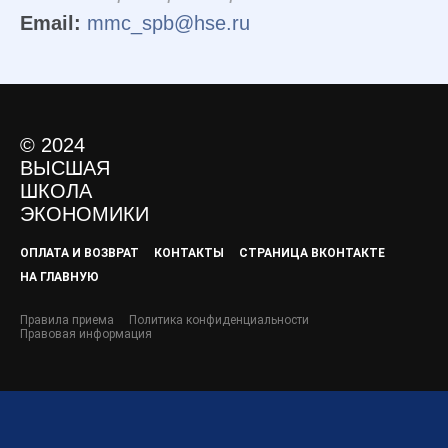
Корпоративное
персональных данных
обучение
Email:
mmc_spb@hse.ru
Площадка для
мероприятий
График программ
Разработка сайта:
Другой отvет
© 2024
ВЫСШАЯ
ШКОЛА
ЭКОНОМИКИ
ОПЛАТА И ВОЗВРАТ
КОНТАКТЫ
СТРАНИЦА ВКОНТАКТЕ
НА ГЛАВНУЮ
Правила приема
Политика конфиденциальности
Правовая информация