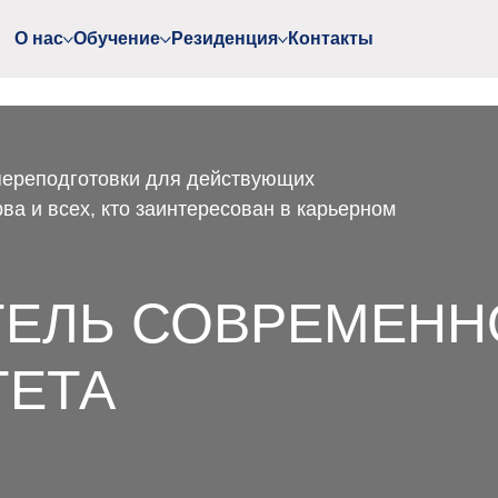
ДГОТОВКИ
О нас
О нас
Обучение
Обучение
Резиденция
Резиденция
Контакты
Контакты
ЧУБЕЙ-ЦЕНТР) НИУ ВШЭ
О П
переподготовки для действующих
ва и всех, кто заинтересован в карьерном
ТЕЛЬ СОВРЕМЕНН
ТЕТА